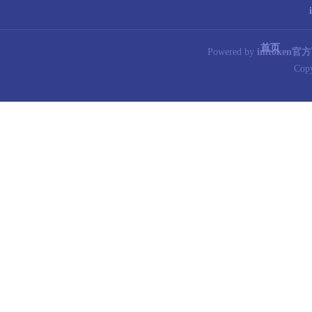
首页
Powered by
imtoken官
Cop